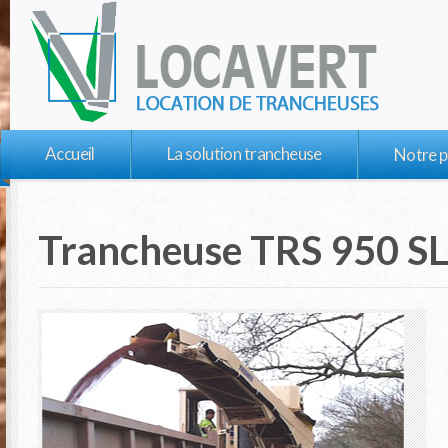
Accueil
La solution trancheuse
Notre p
Trancheuse TRS 950 S